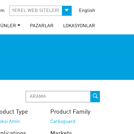
şim
YEREL WEB SİTELERİ
English
RÜNLER
PAZARLAR
LOKASYONLAR
oduct Type
Product Family
oksi Amin
Carboguard
plications
Markets