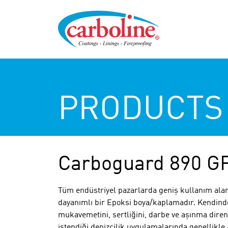
PRODUCTS
Carboguard 890 G
Tüm endüstriyel pazarlarda geniş kullanım alan
dayanımlı bir Epoksi boya/kaplamadır. Kendinden
mukavemetini, sertliğini, darbe ve aşınma direnci
istendiği denizcilik uygulamalarında genellikle 