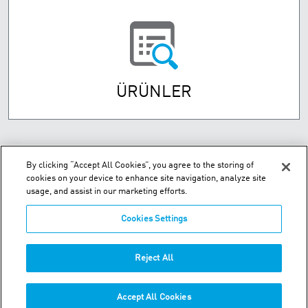
ÜRÜNLER
By clicking “Accept All Cookies”, you agree to the storing of
cookies on your device to enhance site navigation, analyze site
usage, and assist in our marketing efforts.
Cookies Settings
DOSAB, Ali Osman Sönmez Cad. No:4 - Bursa 16369 Turkey
Reject All
Telefon:
+90-224-2610537
Accept All Cookies